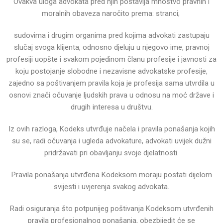
Ovakva uloga advokata pred njih postavlja mnoštvo pravnih i
moralnih obaveza naročito prema:
stranci;
sudovima i drugim organima pred kojima advokati zastupaju
slučaj svoga klijenta, odnosno djeluju u njegovo
ime,
pravnoj
profesiji uopšte i svakom pojedinom članu profesije i
javnosti za
koju postojanje slobodne i nezavisne advokatske profesije,
zajedno sa poštivanjem pravila koja je
profesija sama utvrdila u
osnovi znači očuvanje ljudskih prava u odnosu na moć države i
drugih interesa u
društvu.
Iz ovih razloga, Kodeks utvrđuje načela i pravila ponašanja kojih
su se, radi očuvanja i ugleda advokature,
advokati uvijek dužni
pridržavati pri obavljanju svoje djelatnosti.
Pravila ponašanja utvrđena Kodeksom moraju postati dijelom
svijesti i uvjerenja svakog advokata.
Radi osiguranja što potpunijeg poštivanja Kodeksom utvrđenih
pravila profesionalnog ponašanja, obezbijedit
će se