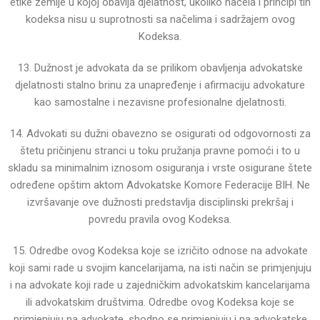
etike zemlje u kojoj obavlja
djelatnost, ukoliko načela i principi tih
kodeksa nisu u suprotnosti sa načelima i sadržajem ovog
Kodeksa.
13. Dužnost je advokata da se prilikom obavljenja advokatske
djelatnosti stalno brinu za unapređenje i
afirmaciju advokature
kao samostalne i nezavisne profesionalne djelatnosti.
14. Advokati su dužni obavezno se osigurati od odgovornosti za
štetu pričinjenu stranci u toku pružanja
pravne pomoći i to u
skladu sa minimalnim iznosom osiguranja i vrste osigurane štete
određene opštim
aktom Advokatske Komore Federacije BIH.
Ne
izvršavanje ove dužnosti predstavlja disciplinski prekršaj i
povredu pravila ovog Kodeksa.
15. Odredbe ovog Kodeksa koje se izričito odnose na advokate
koji sami rade u svojim kancelarijama, na isti
način se primjenjuju
i na advokate koji rade u zajedničkim advokatskim kancelarijama
ili advokatskim
društvima.
Odredbe ovog Kodeksa koje se
primjenjuju na advokate, shodno se primjenjuju i na advokatske