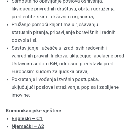
Samostalno obavljanje poslova osnivanja,
likvidacije
privrednih društava, obrta i udruženja
pred entitetskim i
državnim organima;
Pružanje pomoći klijentima u rješavanju
statusnih
pitanja, pribavljanje boravišnih i radnih
dozvola i sl.;
Sastavljanje i učešće u izradi svih redovnih i
vanrednih
pravnih lijekova, uključujući apelacije pred
Ustavnim
sudom BiH, odnosno predstavki pred
Europskim sudom za ljudska prava;
Pokretanje i vođenje izvršnih postupaka,
uključujući
poslove istraživanja, popisa i zaplijene
imovine;
Komunikacijske vještine:
Engleski – C1
Njemački – A2