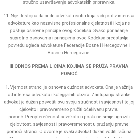
stručno usavršavanje advokatskih pripravnika.
11. Nije dostojna da bude advokat osoba koja radi protiv interesa
advokature kao nezavisne profesionalne
djelatnosti i koja ne
poštuje osnovne principe ovog Kodeksa.
Svako ponašanje
suprotno osnovama i principima ovog Kodeksa predstavlja
povredu ugleda advokature
Federacije Bosne i Hercegovine i
Bosne i Hercegovine.
III ODNOS PREMA LICIMA KOJIMA SE PRUŽA PRAVNA
POMOĆ
1. Vjernost stranci je osnovna dužnost advokata. Ona je važnija
od interesa advokata i kolegijalnih obzira.
Zastupanju stranke
advokat je dužan posvetiti svu svoju stručnost i savjesnost te joj
cjelovito i pravovremeno
pružiti očekivanu pravnu
pomoć.
Preopterećenost advokata u poslu ne smije ugroziti
cjelovitost, savjesnost i pravovremenost u pružanju
pravne
pomoći stranci. O ovome je svaki advokat dužan voditi računa