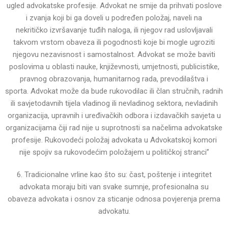
ugled advokatske profesije.
Advokat ne smije da prihvati poslove
i zvanja koji bi ga doveli u podređen položaj, naveli na
nekritičko
izvršavanje tuđih naloga, ili njegov rad uslovljavali
takvom vrstom obaveza ili pogodnosti koje bi mogle
ugroziti
njegovu nezavisnost i samostalnost.
Advokat se može baviti
poslovima u oblasti nauke, književnosti, umjetnosti, publicistike,
pravnog
obrazovanja, humanitarnog rada, prevodilaštva i
sporta.
Advokat može da bude rukovodilac ili član stručnih, radnih
ili savjetodavnih tijela vladinog ili nevladinog
sektora, nevladinih
organizacija, upravnih i uređivačkih odbora i izdavačkih savjeta u
organizacijama čiji rad
nije u suprotnosti sa načelima advokatske
profesije.
Rukovodeći položaj advokata u Advokatskoj komori
nije spojiv sa rukovodećim položajem u političkoj stranci”
6. Tradicionalne vrline kao što su: čast, poštenje i integritet
advokata moraju biti van svake sumnje,
profesionalna su
obaveza advokata i osnov za sticanje odnosa povjerenja prema
advokatu.