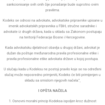
sankcionisanje svih onih čije ponašanje bude suprotno ovim
pravilima.
Kodeks se odnosi na advokate, advokatske pripravnike upisane u
imenik advokatskih pripravnika u FBiH,
stručne saradnike i
advokate iz drugih država, kada u skladu sa Zakonom postupaju
na teritoriji Federacije
Bosne i Hercegovine.
Kada advokatsku djelatnost obavlja u drugoj državi, advokat je
dužan da poštuje međunarodna pravila
profesionalne etike i
pravila profesionalne etike advokata države u kojoj postupa.
U slučaju kada u Kodeksu ne postoji pravilo koje se na određeni
slučaj može neposredno primjeniti, Kodeks
će biti primijenjen u
skladu sa smislom njegovih načela.”¸
I OPŠTA NAČELA
1. Osnovni moralni princip Kodeksa ispoljen kroz dužnost