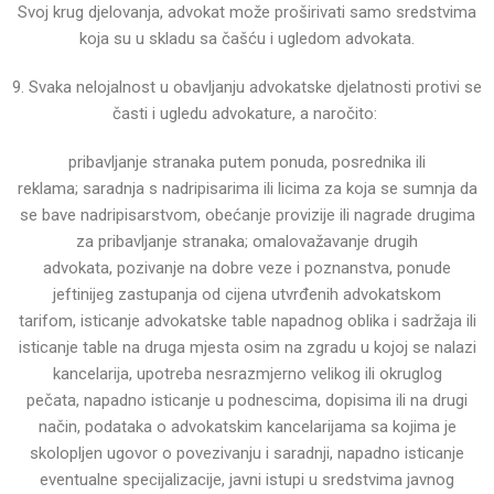
Svoj krug djelovanja, advokat može proširivati samo sredstvima
koja su u skladu sa čašću i ugledom
advokata.
9. Svaka nelojalnost u obavljanju advokatske djelatnosti protivi se
časti i ugledu advokature, a naročito:
pribavljanje stranaka putem ponuda, posrednika ili
reklama;
saradnja s nadripisarima ili licima za koja se sumnja da
se bave nadripisarstvom,
obećanje provizije ili nagrade drugima
za pribavljanje stranaka;
omalovažavanje drugih
advokata,
pozivanje na dobre veze i poznanstva,
ponude
jeftinijeg zastupanja od cijena utvrđenih advokatskom
tarifom,
isticanje advokatske table napadnog oblika i sadržaja ili
isticanje table na druga mjesta osim na zgradu u
kojoj se nalazi
kancelarija,
upotreba nesrazmjerno velikog ili okruglog
pečata,
napadno isticanje u podnescima, dopisima ili na drugi
način, podataka o advokatskim kancelarijama sa
kojima je
skolopljen ugovor o povezivanju i saradnji,
napadno isticanje
eventualne specijalizacije,
javni istupi u sredstvima javnog