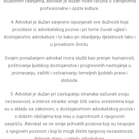
službenim radnjama, advokat je dužan voditi
računa o zahtijevima
profesionalne i opšte kulture.
4. Advokat je dužan savjesno ispunjavati sve dužnosti koje
proizilaze iz advokatskog poziva i pri tome čuvati
ugled i
dostojanstvo advokature i to kako pri obavljanju djelatnosti tako i
u privatnom životu.
Svojim ponašanjem advokat mora služiti kao primjer humanosti,
poštovanja ljudskog dostojanstva i
progresivnih nastojanja u
priznavanju, zaštiti i ostvarivanju temeljnih ljudskih prava i
sloboda.
5. Advokat je dužan pri zastupanju stranaka sačuvati svoju
nezavisnost, a interse stranke smije štiti samo
sredstvima koja
su u skladu sa zakonom, s dostojanstvom advokatskog poziva i
s dobrim običajima koji nisu
u suprotnosti s njegovom
savješću.
Advokat se ne smije prihvatiti poslova koji su nespojivi
s njegovim pozivom i koji bi mogli štetiti njegovoj
nezavisnosti,
dobrom glasu, i ugledu advokature.