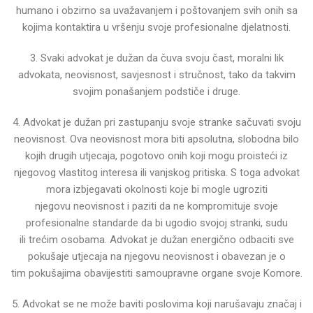
humano i obzirno sa uvažavanjem i
poštovanjem svih onih sa
kojima kontaktira u vršenju svoje profesionalne djelatnosti.
3. Svaki advokat je dužan da čuva svoju čast, moralni lik
advokata, neovisnost, savjesnost i stručnost, tako
da takvim
svojim ponašanjem podstiče i druge.
4. Advokat je dužan pri zastupanju svoje stranke sačuvati svoju
neovisnost. Ova neovisnost mora biti
apsolutna, slobodna bilo
kojih drugih utjecaja, pogotovo onih koji mogu proisteći iz
njegovog vlastitog
interesa ili vanjskog pritiska. S toga advokat
mora izbjegavati okolnosti koje bi mogle ugroziti
njegovu
neovisnost i paziti da ne kompromituje svoje
profesionalne standarde da bi ugodio svojoj stranki, sudu
ili
trećim osobama.
Advokat je dužan energično odbaciti sve
pokušaje utjecaja na njegovu neovisnost i obavezan je o
tim
pokušajima obavijestiti samoupravne organe svoje Komore.
5. Advokat se ne može baviti poslovima koji narušavaju značaj i