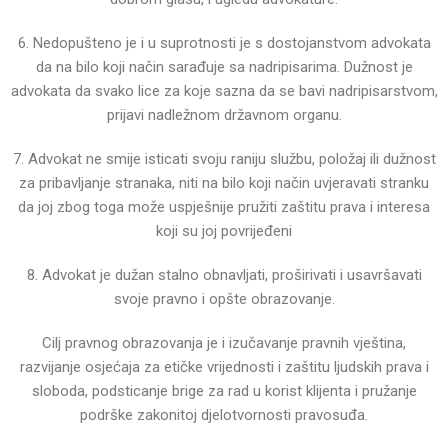
6. Nedopušteno je i u suprotnosti je s dostojanstvom advokata
da na bilo koji način sarađuje sa
nadripisarima.
Dužnost je
advokata da svako lice za koje sazna da se bavi nadripisarstvom,
prijavi nadležnom državnom
organu.
7. Advokat ne smije isticati svoju raniju službu, položaj ili dužnost
za pribavljanje stranaka, niti na bilo koji
način uvjeravati stranku
da joj zbog toga može uspješnije pružiti zaštitu prava i interesa
koji su joj povrijeđeni
8. Advokat je dužan stalno obnavljati, proširivati i usavršavati
svoje pravno i opšte obrazovanje.
Cilj pravnog obrazovanja je i izučavanje pravnih vještina,
razvijanje osjećaja za etičke vrijednosti i zaštitu
ljudskih prava i
sloboda, podsticanje brige za rad u korist klijenta i pružanje
podrške zakonitoj djelotvornosti
pravosuđa.