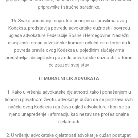
pripravnike i
stručne saradnike.
16. Svako ponašanje suprotno principima i pravilima ovog
Kodeksa, predstavlja povredu advokatske
dužnosti i povredu
ugleda advokature Federacije Bosne i Hercegovine.
Nadležni
disciplinski organ advokatske komore odlučit će o tome da li
povreda pravila ovog Kodeksa u
pojedinim slučajevima
predstavlja i disciplinsku povredu advokatske dužnosti i o tome
će zauzeti svoj stav.
I I MORALNI LIK ADVOKATA
1. Kako u vršenju advokatske djelatnosti, tako i ponašanjem u
ličnom i privatnom životu, advokat je dužan
da se pridržava svih
načela ovog Kodeksa i da čuva ugled advokature i bori se za
njeno unapređenje i
afirmaciju kao nezavisne profesionalne
djelatnosti.
2. U vršenju advokatske djelatnosti advokat je dužan postupati