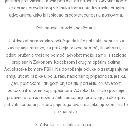
prilikom preuzimanja novih poslova od
stranaka.
Advokat kome
se obraća prevelik broj stranaka treba uputiti stranke drugim
advokatima kako bi izbjegao
preopterećenost u poslovima.
Prihvatanje i raskid angažmana
2. Advokat samostalno odlučuje da li će prihvatiti ponudu za
zastupanje stranke, za pružanje pravne pomoći,
ili odbranu, a
odbiti pružanje tražene pomoći advokat može samo iz razloga
propisanih Zakonom, Kodeksom
i drugim opštim aktima
Advokatske komore FBIH.
Na donošenje odluke o zastupanju ne
smiju uticati razlike u polu, rasi, nacionalnoj pripadnosti, jeziku,
vjeri,
političkom i drugom ubjeđenju, porijeklu, društvenom
položaju ili stranačkoj pripadnosti.
Advokat koji lično poznaje
protivnu stranku može odbiti zastupanje protiv nje, a ako ipak
prihvati zastupanje
mora prije toga svoju stranku upozoriti na to
poznanstvo.
3. Advokat će odbiti zastupanje: