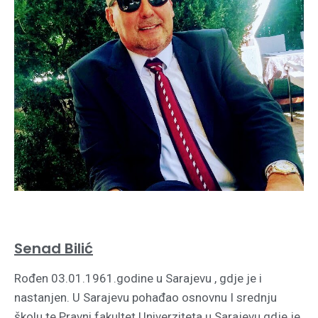
Senad Bilić
Rođen 03.01.1961.godine u Sarajevu ,
gdje je i
nastanjen. U Sarajevu pohađao osnovnu I srednju
školu te Pravni fakultet Univerziteta u
Sarajevu gdje je