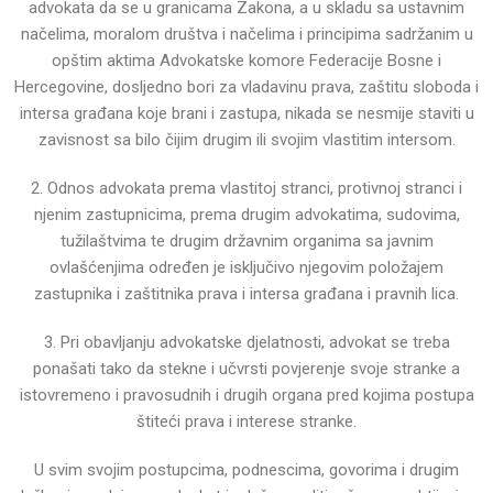
advokata da se u granicama Zakona, a u skladu sa
ustavnim
načelima, moralom društva i načelima i principima sadržanim u
opštim aktima Advokatske komore
Federacije Bosne i
Hercegovine, dosljedno bori za vladavinu prava, zaštitu sloboda i
intersa građana koje
brani i zastupa, nikada se nesmije staviti u
zavisnost sa bilo čijim drugim ili svojim vlastitim intersom.
2. Odnos advokata prema vlastitoj stranci, protivnoj stranci i
njenim zastupnicima, prema drugim advokatima,
sudovima,
tužilaštvima te drugim državnim organima sa javnim
ovlašćenjima određen je isključivo njegovim
položajem
zastupnika i zaštitnika prava i intersa građana i pravnih lica.
3. Pri obavljanju advokatske djelatnosti, advokat se treba
ponašati tako da stekne i učvrsti povjerenje svoje
stranke a
istovremeno i pravosudnih i drugih organa pred kojima postupa
štiteći prava i interese stranke.
U svim svojim postupcima, podnescima, govorima i drugim