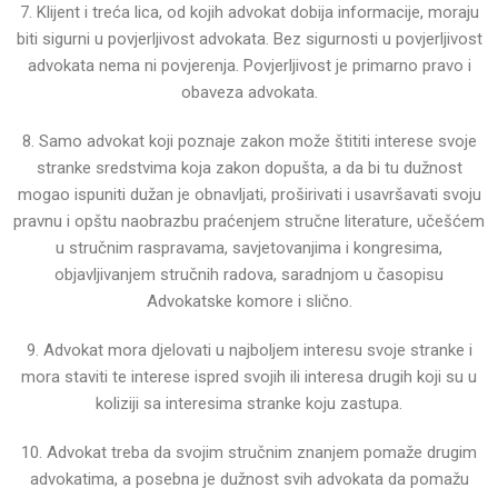
7. Klijent i treća lica, od kojih advokat dobija informacije, moraju
biti sigurni u povjerljivost advokata. Bez
sigurnosti u povjerljivost
advokata nema ni povjerenja. Povjerljivost je primarno pravo i
obaveza advokata.
8. Samo advokat koji poznaje zakon može štititi interese svoje
stranke sredstvima koja zakon dopušta, a da
bi tu dužnost
mogao ispuniti dužan je obnavljati, proširivati i usavršavati svoju
pravnu i opštu naobrazbu
praćenjem stručne literature, učešćem
u stručnim raspravama, savjetovanjima i kongresima,
objavljivanjem
stručnih radova, saradnjom u časopisu
Advokatske komore i slično.
9. Advokat mora djelovati u najboljem interesu svoje stranke i
mora staviti te interese ispred svojih ili interesa
drugih koji su u
koliziji sa interesima stranke koju zastupa.
10. Advokat treba da svojim stručnim znanjem pomaže drugim
advokatima, a posebna je dužnost svih
advokata da pomažu