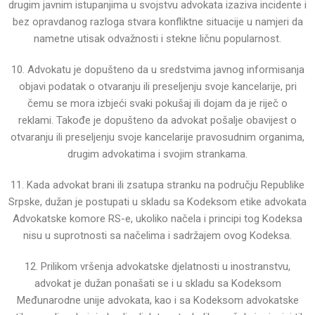
drugim javnim istupanjima u svojstvu advokata izaziva incidente i
bez opravdanog razloga
stvara konfliktne situacije u namjeri da
nametne utisak odvažnosti i stekne ličnu popularnost.
10. Advokatu je dopušteno da u sredstvima javnog informisanja
objavi podatak o otvaranju ili preseljenju
svoje kancelarije, pri
čemu se mora izbjeći svaki pokušaj ili dojam da je riječ o
reklami.
Takođe je dopušteno da advokat pošalje obavijest o
otvaranju ili preseljenju svoje kancelarije pravosudnim
organima,
drugim advokatima i svojim strankama.
11. Kada advokat brani ili zsatupa stranku na području Republike
Srpske, dužan je postupati u skladu sa
Kodeksom etike advokata
Advokatske komore RS-e, ukoliko načela i principi tog Kodeksa
nisu u suprotnosti
sa načelima i sadržajem ovog Kodeksa.
12. Prilikom vršenja advokatske djelatnosti u inostranstvu,
advokat je dužan ponašati se i u skladu sa
Kodeksom
Međunarodne unije advokata, kao i sa Kodeksom advokatske