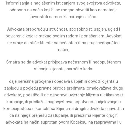
informisanja s naglašenim isticanjem svog svojstva advokata,
odnosno na
način koji bi se mogao shvatiti kao nametanje
javnosti ili samoreklamiranje i slično.
Advokata preporučuju stručnost, sposobnost, uspjeh, ugled i
povjerenje koje je stekao svojim radom i
ponašanjem.
Advokat
ne smije da stiče klijente na nečastan ili na drugi nedopušten
način.
Smatra se da advokat pribjegava nečasnom ili nedopuštenom
sticanju klijenata, naročito kada:
daje nerealne procjene i obećava uspjeh ili dovodi klijenta u
zabludu u pogledu pravne prirode predmeta,
omalovažava druge
advokate,
podstiče ili ne osporava uvjerenje klijenta u efikasnost
korupcije, ili predlaže i nagovještava sopstveno
sudjelovanje u
korupciji,
stupa u kontakt sa klijentima drugih advokata i navodi ih
da na njega prenesu zastupanje, ili preuzima klijente
drugih
advokata na način suprotan ovom Kodeksu,
na raspravama i u