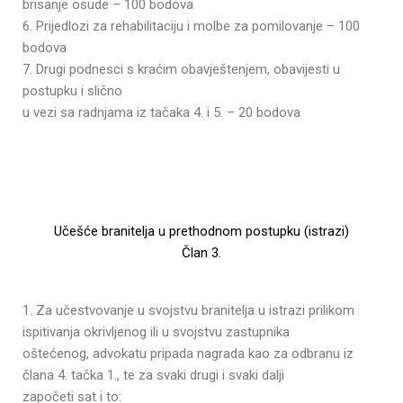
brisanje osude – 100 bodova
6. Prijedlozi za rehabilitaciju i molbe za pomilovanje – 100
bodova
7. Drugi podnesci s kraćim obavještenjem, obavijesti u
postupku i slično
u vezi sa radnjama iz tačaka 4. i 5. – 20 bodova
Učešće branitelja u prethodnom postupku (istrazi)
Član 3.
1. Za učestvovanje u svojstvu branitelja u istrazi prilikom
ispitivanja okrivljenog ili u svojstvu zastupnika
oštećenog, advokatu pripada nagrada kao za odbranu iz
člana 4. tačka 1., te za svaki drugi i svaki dalji
započeti sat i to: