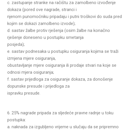
c. zastupanje stranke na račištu za zamolbeno izvođenje
dokaza (pored ove nagrade, stranci i
njenom punomoćniku pripadaju i putni troškovi do suda pred
kojim se dokazi zamolbeno izvode);
d. sastav žalbe protiv rješenja (osim žalbe na konačno
rješenje doneseno u postupku smetanja
posjeda);
e. sastav podnesaka u postupku osiguranja kojima se traži
izmjena mjere osiguranja,
obustavljanje mjere osiguranja ili prodaje stvari na koje se
odnosi mjera osiguranja;
f. sastav prijedloga za osiguranje dokaza, za donošenje
dopunske presude i prijedloga za
ispravku presude.
6. 25% nagrade pripada za sljedeće pravne radnje u toku
postupka:
a. naknada za izgubljeno vrijeme u slučaju da se pripremno