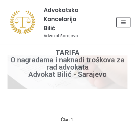
Skip
Advokatska
to
Kancelarija
content
Bilić
Advokat Sarajevo
TARIFA
O nagradama i naknadi troškova za
rad advokata
Advokat Bilić - Sarajevo
Član 1.