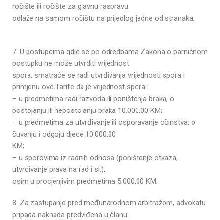
ročište ili ročište za glavnu raspravu
odlaže na samom ročištu na prijedlog jedne od stranaka.
7. U postupcima gdje se po odredbama Zakona o parničnom
postupku ne može utvrditi vrijednost
spora, smatraće se radi utvrđivanja vrijednosti spora i
primjenu ove Tarife da je vrijednost spora:
– u predmetima radi razvoda ili poništenja braka, o
postojanju ili nepostojanju braka 10.000,00 KM;
– u predmetima za utvrđivanje ili osporavanje očinstva, o
čuvanju i odgoju djece 10.000,00
KM;
– u sporovima iz radnih odnosa (poništenje otkaza,
utvrđivanje prava na rad i sl.),
osim u procjenjivim predmetima 5.000,00 KM;
8. Za zastupanje pred međunarodnom arbitražom, advokatu
pripada naknada predviđena u članu