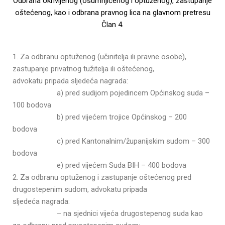
Odbrana okrivljenog (osumnjičenog i optuženog), zastupanje
oštećenog, kao i odbrana pravnog lica na glavnom pretresu
Član 4.
1. Za odbranu optuženog (učinitelja ili pravne osobe),
zastupanje privatnog tužitelja ili oštećenog,
advokatu pripada sljedeća nagrada:
a) pred sudijom pojedincem Općinskog suda –
100 bodova
b) pred vijećem trojice Općinskog – 200
bodova
c) pred Kantonalnim/županijskim sudom – 300
bodova
e) pred vijećem Suda BIH – 400 bodova
2. Za odbranu optuženog i zastupanje oštećenog pred
drugostepenim sudom, advokatu pripada
sljedeća nagrada:
– na sjednici vijeća drugostepenog suda kao