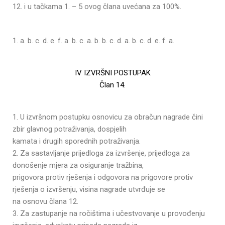
12. i u tačkama 1. – 5 ovog člana uvećana za 100%.
1. a. b. c. d. e. f. a. b. c. a. b. b. c. d. a. b.
c. d. e. f. a.
IV IZVRŠNI POSTUPAK
Član 14.
1. U izvršnom postupku osnovicu za obračun nagrade čini
zbir glavnog potraživanja, dospjelih
kamata i drugih sporednih potraživanja.
2. Za sastavljanje prijedloga za izvršenje, prijedloga za
donošenje mjera za osiguranje tražbina,
prigovora protiv rješenja i odgovora na prigovore protiv
rješenja o izvršenju, visina nagrade utvrđuje se
na osnovu člana 12.
3. Za zastupanje na ročištima i učestvovanje u provođenju