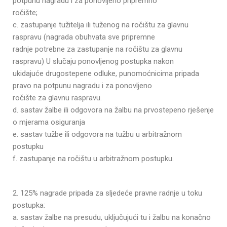
potpunu nagradu i za ponovljeno pripremno
ročište;
c. zastupanje tužitelja ili tuženog na ročištu za glavnu
raspravu (nagrada obuhvata sve pripremne
radnje potrebne za zastupanje na ročištu za glavnu
raspravu) U slučaju ponovljenog postupka nakon
ukidajuće drugostepene odluke, punomoćnicima pripada
pravo na potpunu nagradu i za ponovljeno
ročište za glavnu raspravu.
d. sastav žalbe ili odgovora na žalbu na prvostepeno rješenje
o mjerama osiguranja
e. sastav tužbe ili odgovora na tužbu u arbitražnom
postupku
f. zastupanje na ročištu u arbitražnom postupku.
2. 125% nagrade pripada za sljedeće pravne radnje u toku
postupka:
a. sastav žalbe na presudu, uključujući tu i žalbu na konačno