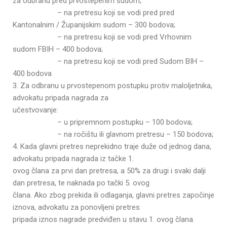
za odbranu pred prvostepenim sudom;
– na pretresu koji se vodi pred pred
Kantonalnim / Županijskim sudom – 300 bodova;
– na pretresu koji se vodi pred Vrhovnim
sudom FBIH – 400 bodova;
– na pretresu koji se vodi pred Sudom BIH –
400 bodova
3. Za odbranu u prvostepenom postupku protiv maloljetnika,
advokatu pripada nagrada za
učestvovanje:
– u pripremnom postupku – 100 bodova;
– na ročištu ili glavnom pretresu – 150 bodova;
4. Kada glavni pretres neprekidno traje duže od jednog dana,
advokatu pripada nagrada iz tačke 1.
ovog člana za prvi dan pretresa, a 50% za drugi i svaki dalji
dan pretresa, te naknada po tački 5. ovog
člana. Ako zbog prekida ili odlaganja, glavni pretres započinje
iznova, advokatu za ponovljeni pretres
pripada iznos nagrade predviđen u stavu 1. ovog člana.